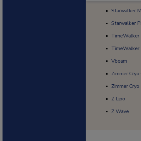
SkyPulse
Starwalker 
Starwalker 
Starwalker P
Starwalker Pi
TimeWalker I
TimeWalker I
TimeWalker 
TimeWalker I
Vbeam
Vbeam
Zimmer Cryo
Zimmer Cryo 
Zimmer Cryo
Zimmer Cryo 
Z Lipo
Z Lipo
Z Wave
Z Wave