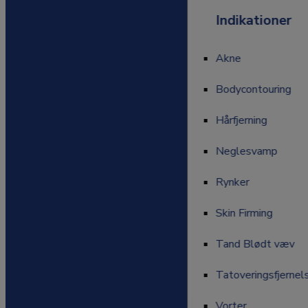
Indikationer
Indikationer
Akne
Akne
Bodycontouring
Bodycontouring
Hårfjerning
Hårfjerning
Neglesvamp
Neglesvamp
Rynker
Rynker
Skin Firming
Skin Firming
Tand Blødt væv
Tand Blødt væv
Tatoveringsfjernel
Tatoveringsfjernels
Vorter