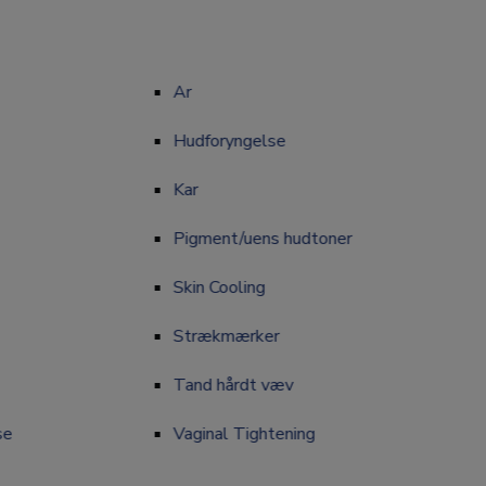
Ar
Ar
Hudforyngelse
Hudforyngelse
Kar
Kar
Pigment/uens hudtoner
Pigment/uens hudtoner
Skin Cooling
Skin Cooling
Strækmærker
Strækmærker
Tand hårdt væv
Tand hårdt væv
se
Vaginal Tightening
e
Vaginal Tightening