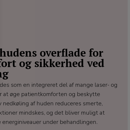
 hudens overflade for
ort og sikkerhed ved
ng
des som en integreret del af mange laser- og
r at øge patientkomforten og beskytte
v nedkøling af huden reduceres smerte,
ktioner mindskes, og det bliver muligt at
e energiniveauer under behandlingen.