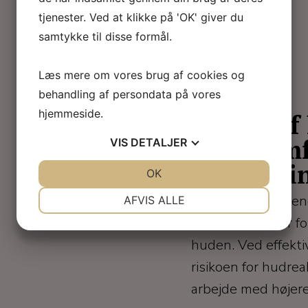
tjenester. Ved at klikke på 'OK' giver du
samtykke til disse formål.
Læs mere om vores brug af cookies og
behandling af persondata på vores
hjemmeside.
Køling af
øget komf
VIS
DETALJER
behandli
JA
NEJ
OK
JA
NEJ
NØDVENDIGE
PRÆFERENCER
Skin cooling anven
AFVIS ALLE
lysbehandlinger fo
JA
NEJ
JA
NEJ
huden. Ved effekti
MARKETING
STATISTIK
risikoen for hudrea
arbejde med højer