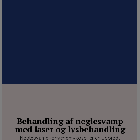
Behandling af neglesvamp
med laser og lysbehandling
Neglesvamp (onychomykose) er en udbredt