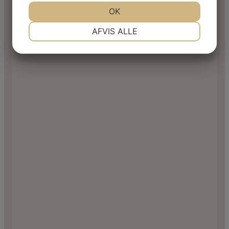
JA
NEJ
OK
JA
NEJ
NØDVENDIGE
PRÆFERENCER
AFVIS ALLE
JA
NEJ
JA
NEJ
MARKETING
STATISTIK