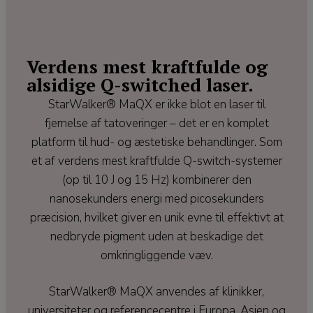
Verdens mest kraftfulde og
alsidige Q-switched laser.
StarWalker® MaQX er ikke blot en laser til
fjernelse af tatoveringer – det er en komplet
platform til hud- og æstetiske behandlinger. Som
et af verdens mest kraftfulde Q-switch-systemer
(op til 10 J og 15 Hz) kombinerer den
nanosekunders energi med picosekunders
præcision, hvilket giver en unik evne til effektivt at
nedbryde pigment uden at beskadige det
omkringliggende væv.
StarWalker® MaQX anvendes af klinikker,
universiteter og referencecentre i Europa, Asien og