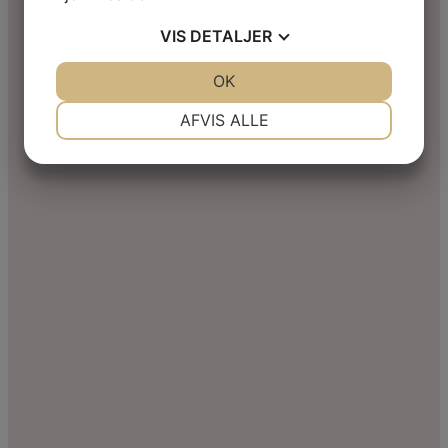
VIS
DETALJER
JA
NEJ
OK
JA
NEJ
NØDVENDIGE
PRÆFERENCER
AFVIS ALLE
JA
NEJ
JA
NEJ
MARKETING
STATISTIK