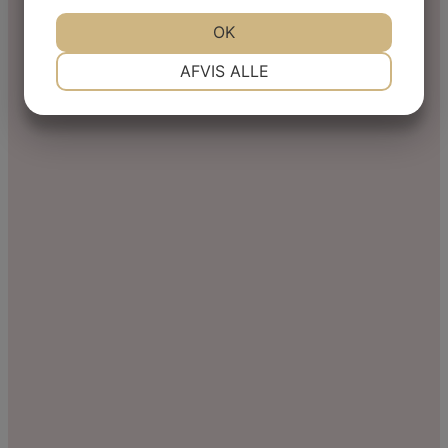
JA
NEJ
OK
JA
NEJ
NØDVENDIGE
PRÆFERENCER
AFVIS ALLE
JA
NEJ
JA
NEJ
MARKETING
STATISTIK