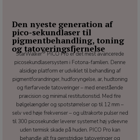
Den nyeste generation af
pico-sekundlaser til
pigmentbehandling, toning
og tatoveringsfjernelse
®
StarWalker
PICO Pro er det mest avancerede
picosekundlasersystem i Fotona-familien. Denne
alsidige platform er udviklet til behandling af
pigmentforandringer, hudforyngelse, ar, hudtoning
og flerfarvede tatoveringer – med enestående
præcision og minimal restitutionstid. Med fire
bølgelængder og spotstørrelser op til 12 mm –
selv ved høje frekvenser – og ultrakorte pulser ned
til 300 picosekunder leverer systemet høj ydeevne
uden termisk skade på huden. PICO Pro kan
behandle alt fra genstridige tatoveringer og