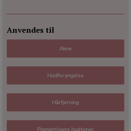
Anvendes til
Akne
Hudforyngelse
Hårfjerning
Pigment/uens hudtoner