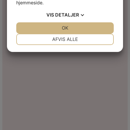
hjemmeside.
VIS
DETALJER
JA
NEJ
OK
JA
NEJ
NØDVENDIGE
PRÆFERENCER
AFVIS ALLE
JA
NEJ
JA
NEJ
MARKETING
STATISTIK