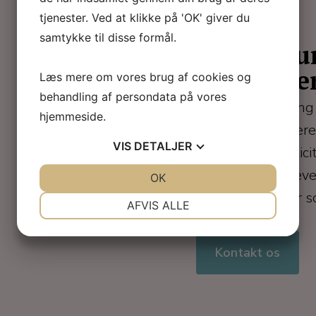
tjenester. Ved at klikke på 'OK' giver du
samtykke til disse formål.
Ikke-kir
laserbase
Læs mere om vores brug af cookies og
behandling af persondata på vores
Vaginal tightening
hjemmeside.
anvender avanceret
VIS
DETALJER
fasthed og elastici
kvinder, der oplev
JA
NEJ
OK
JA
NEJ
efter fødsel eller 
NØDVENDIGE
PRÆFERENCER
AFVIS ALLE
JA
NEJ
JA
NEJ
MARKETING
STATISTIK
Kontakt os