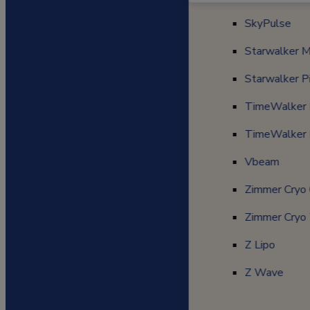
Picoway
SkyPulse
SkyPulse
Starwalker 
Starwalker 
Starwalker P
Starwalker Pi
TimeWalker I
TimeWalker I
TimeWalker 
TimeWalker I
Vbeam
Vbeam
Zimmer Cryo
Zimmer Cryo 
Zimmer Cryo
Zimmer Cryo 
Z Lipo
Z Lipo
Z Wave
Z Wave