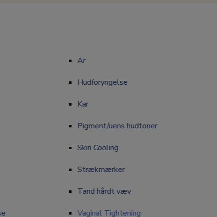
Ar
Ar
Hudforyngelse
Hudforyngelse
Kar
Kar
Pigment/uens hudtoner
Pigment/uens hudtoner
Skin Cooling
Skin Cooling
Strækmærker
Strækmærker
Tand hårdt væv
Tand hårdt væv
se
Vaginal Tightening