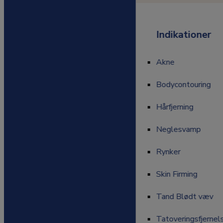
Indikationer
Indikationer
Akne
Akne
Bodycontouring
Bodycontouring
Hårfjerning
Hårfjerning
Neglesvamp
Neglesvamp
Rynker
Rynker
Skin Firming
Skin Firming
Tand Blødt væv
Tand Blødt væv
Tatoveringsfjernel