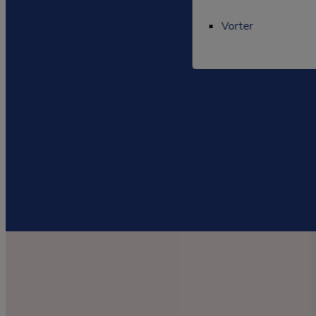
Tatoveringsfjernels
Vorter
Vorter