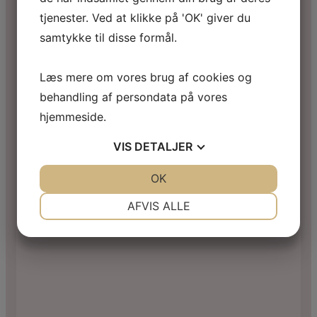
tjenester. Ved at klikke på 'OK' giver du
samtykke til disse formål.
Læs mere om vores brug af cookies og
behandling af persondata på vores
hjemmeside.
VIS
DETALJER
JA
NEJ
OK
JA
NEJ
NØDVENDIGE
PRÆFERENCER
AFVIS ALLE
JA
NEJ
JA
NEJ
MARKETING
STATISTIK